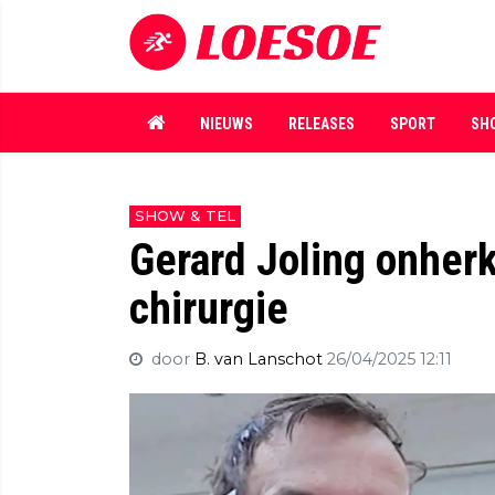
NIEUWS
RELEASES
SPORT
SH
SHOW & TEL
Gerard Joling onher
chirurgie
door
B. van Lanschot
26/04/2025 12:11