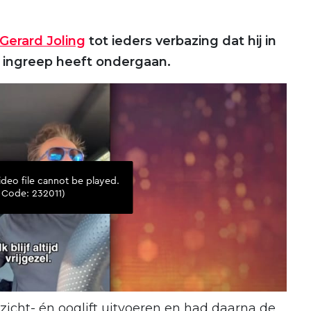
Gerard Joling
tot ieders verbazing dat hij in
 ingreep heeft ondergaan.
ezicht- én ooglift uitvoeren en had daarna de