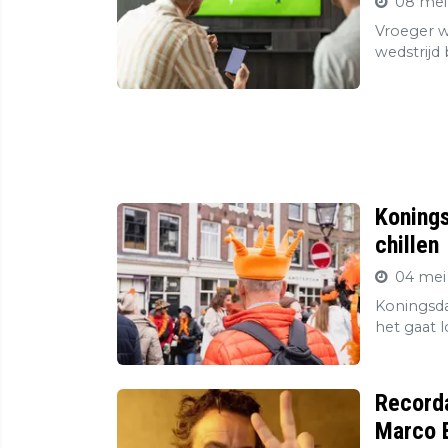
08 mei
Vroeger wa
wedstrijd
Konings
chillen
04 mei
Koningsda
het gaat l
Record
Marco B