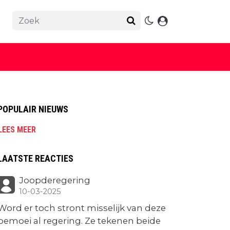
POPULAIR NIEUWS
LEES MEER
LAATSTE REACTIES
Joopderegering
10-03-2025
Word er toch stront misselijk van deze
bemoei al regering. Ze tekenen beide