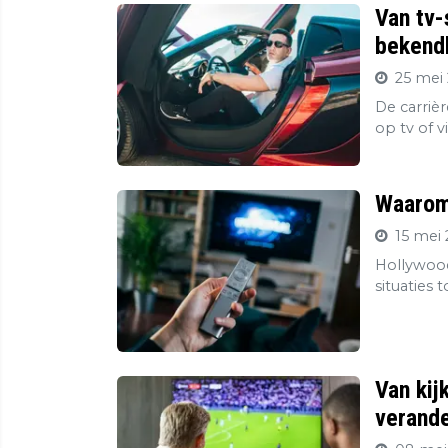
Van tv-
bekendh
25 mei 
De carriè
op tv of v
Waarom 
15 mei 
Hollywood
situaties 
Van kij
verande