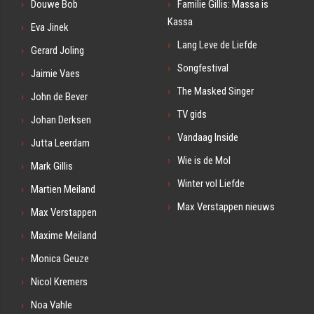
Douwe Bob
Familie Gillis: Massa is
Kassa
Eva Jinek
Lang Leve de Liefde
Gerard Joling
Songfestival
Jaimie Vaes
The Masked Singer
John de Bever
TV gids
Johan Derksen
Vandaag Inside
Jutta Leerdam
Wie is de Mol
Mark Gillis
Winter vol Liefde
Martien Meiland
Max Verstappen nieuws
Max Verstappen
Maxime Meiland
Monica Geuze
Nicol Kremers
Noa Vahle