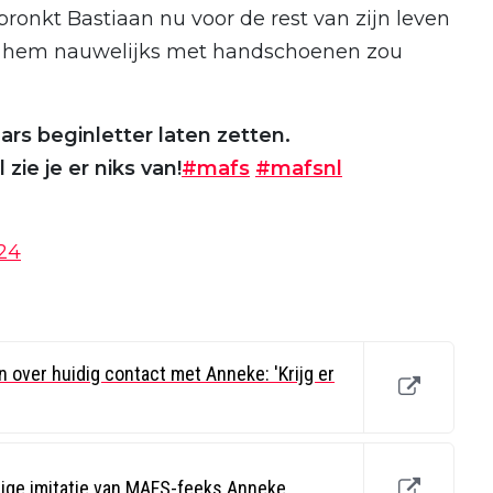
 pronkt Bastiaan nu voor de rest van zijn leven
ie hem nauwelijks met handschoenen zou
rs beginletter laten zetten.
ie je er niks van!
#mafs
#mafsnl
24
 over huidig contact met Anneke: 'Krijg er
dige imitatie van MAFS-feeks Anneke