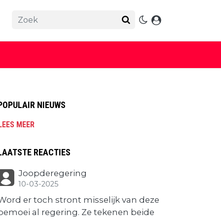
POPULAIR NIEUWS
LEES MEER
LAATSTE REACTIES
Joopderegering
10-03-2025
Word er toch stront misselijk van deze
bemoei al regering. Ze tekenen beide