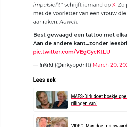
impulsief?,''
schrijft iemand op
X
. Zo
met de voorletter van een vrouw d
aanraken.
Auwch.
Best gewaagd een tattoo met elkaa
Aan de andere kant…zonder leesbril z
pic.twitter.com/VEgGycKtLU
— !n§r!d (@inkyopdrift)
March 20, 20
Lees ook
MAFS-Dirk doet boekje open
rillingen van'
VIDEO: Man doet prijswaar