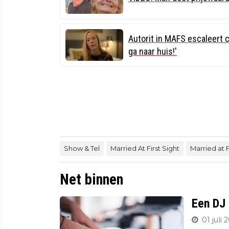
Autorit in MAFS escaleert 
ga naar huis!'
Show & Tel
Married At First Sight
Married at F
Net binnen
Een DJ 
01 juli 