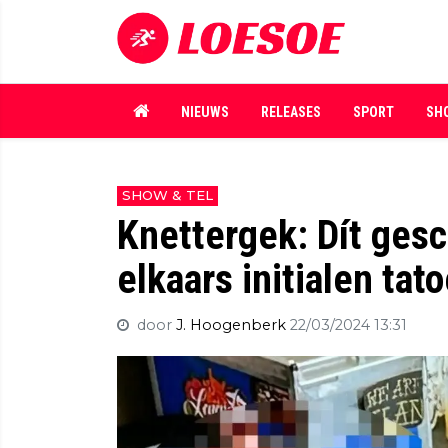
NIEUWS
RELEASES
SPORT
SH
SHOW & TEL
Knettergek: Dít ges
elkaars initialen tat
door
J. Hoogenberk
22/03/2024 13:31