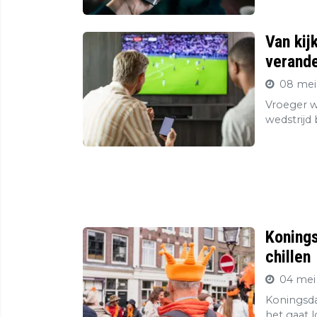
Van kij
verande
08 mei
Vroeger wa
wedstrijd
Konings
chillen
04 mei
Koningsda
het gaat l