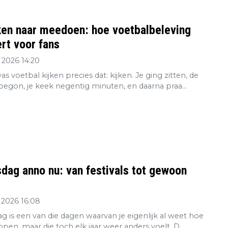
ken naar meedoen: hoe voetbalbeleving
rt voor fans
 2026 14:20
s voetbal kijken precies dat: kijken. Je ging zitten, de
 begon, je keek negentig minuten, en daarna praa...
dag anno nu: van festivals tot gewoon
 2026 16:08
g is een van die dagen waarvan je eigenlijk al weet hoe
open, maar die toch elk jaar weer anders voelt. D...