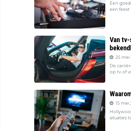
Een goede
een feest 
Van tv-
bekendh
25 mei 
De carriè
op tv of v
Waarom 
15 mei 
Hollywood
situaties 