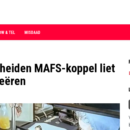
OW & TEL
MISDAAD
cheiden MAFS-koppel liet
oeëren