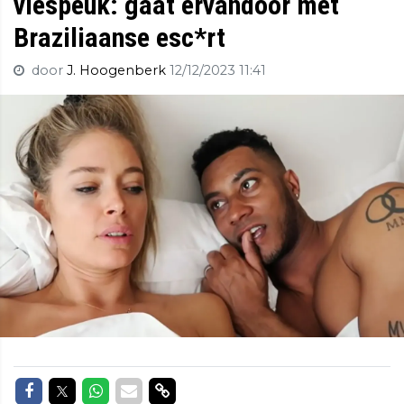
viespeuk: gaat ervandoor met
Braziliaanse esc*rt
door
J. Hoogenberk
12/12/2023 11:41
Delen op Facebook
Delen op Twitter
Delen op Whatsapp
Delen via Mail
Delen via link