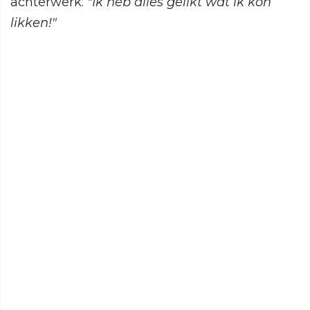
achterwerk.
"Ik heb alles gelikt wat ik kon
likken!"