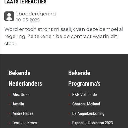
LAATSTE REACTIES
Joopderegering
10-03-2025
Word er toch stront misselijk van deze bemoei al
regering. Ze tekenen beide contract waarin dit
staa...
Bekende
Bekende
Nederlanders
Programma's
Alex Soze
B&B Vol Liefde
Amalia
Chateau Meiland
André Hazes
De Augurkenkoning
Doutzen Kroes
Expeditie Robinson 2023