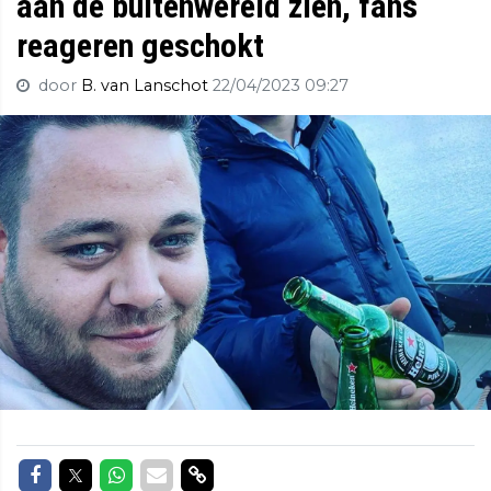
aan de buitenwereld zien, fans
reageren geschokt
door
B. van Lanschot
22/04/2023 09:27
Delen op Facebook
Delen op Twitter
Delen op Whatsapp
Delen via Mail
Delen via link