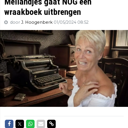
Meilandjes gaat NOG een
wraakboek uitbrengen
door
J. Hoogenberk
01/05/2024 08:52
Delen op Facebook
Delen op Twitter
Delen op Whatsapp
Delen via Mail
Delen via link