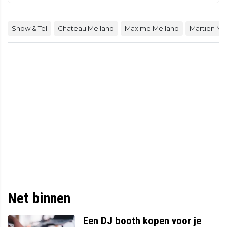
Show & Tel
Chateau Meiland
Maxime Meiland
Martien Me
Net binnen
Een DJ booth kopen voor je