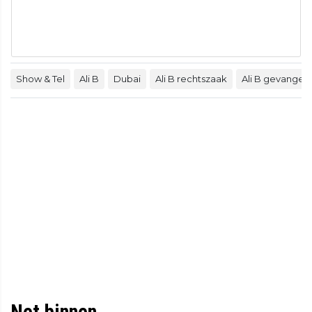
Show & Tel
Ali B
Dubai
Ali B rechtszaak
Ali B gevangeni
Net binnen