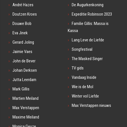
André Hazes
De Augurkenkoning
Doutzen Kroes
Expeditie Robinson 2023
Douwe Bob
Familie Gillis: Massa is
Kassa
Eva Jinek
Lang Leve de Liefde
Gerard Joling
Songfestival
Jaimie Vaes
The Masked Singer
John de Bever
TV gids
Johan Derksen
Vandaag Inside
Jutta Leerdam
Wie is de Mol
Mark Gillis
Winter vol Liefde
Martien Meiland
Max Verstappen nieuws
Max Verstappen
Maxime Meiland
Monica Geuze