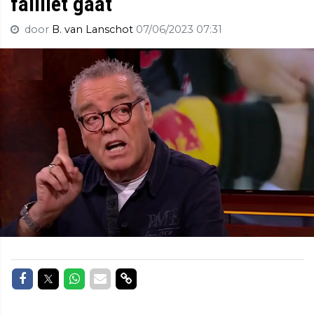
failliet gaat
door
B. van Lanschot
07/06/2023 07:31
Delen op Facebook
Delen op Twitter
Delen op Whatsapp
Delen via Mail
Delen via link