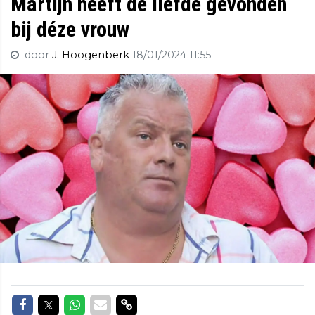
Martijn heeft de liefde gevonden
bij déze vrouw
door
J. Hoogenberk
18/01/2024 11:55
Delen op Facebook
Delen op Twitter
Delen op Whatsapp
Delen via Mail
Delen via link