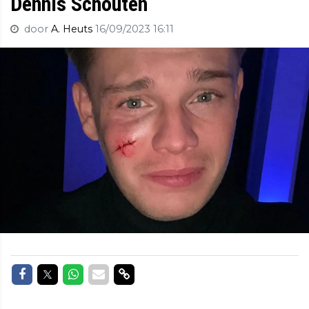
Dennis Schouten
door
A. Heuts
16/09/2023 16:11
Delen op Facebook
Delen op Twitter
Delen op Whatsapp
Delen via Mail
Delen via link