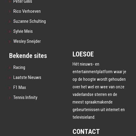
Peter Gillis
Rico Verhoeven
Suzanne Schulting
Sylvie Meis
Wesley Sneijder
LOESOE
Bekende sites
Hét nieuws- en
Racing
entertainmentplatform waar je
Laatste Nieuws
op de hoogte wordt gehouden
over het wel en wee van onze
F1 Max
vaderlandse sterren en de
Tennis Infinity
meest spraakmakende
gebeurtenissen uit internet en
televisieland.
CONTACT