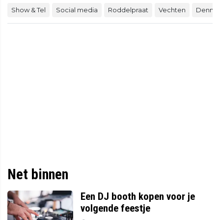
Show & Tel
Social media
Roddelpraat
Vechten
Dennis
Net binnen
Een DJ booth kopen voor je
volgende feestje