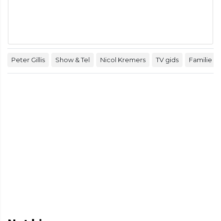
Peter Gillis
Show & Tel
Nicol Kremers
TV gids
Familie Gil