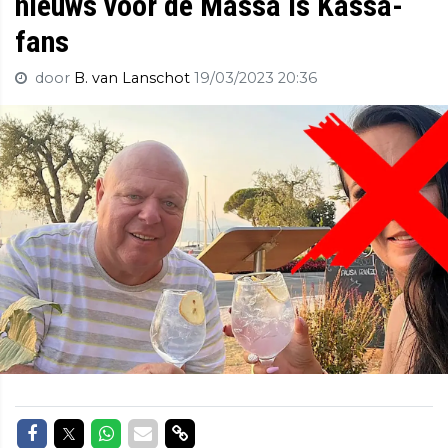
nieuws voor de Massa is Kassa-
fans
door
B. van Lanschot
19/03/2023 20:36
Delen op Facebook
Delen op Twitter
Delen op Whatsapp
Delen via Mail
Delen via link