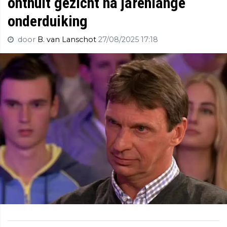
onthult gezicht na jarenlange
onderduiking
door
B. van Lanschot
27/08/2025 17:18