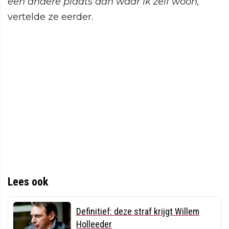
een andere plaats dan waar ik zelf woon,
”
vertelde ze eerder.
Lees ook
Definitief: deze straf krijgt Willem
Holleeder