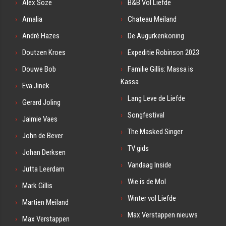
Alex Soze
B&B Vol Liefde
Amalia
Chateau Meiland
André Hazes
De Augurkenkoning
Doutzen Kroes
Expeditie Robinson 2023
Douwe Bob
Familie Gillis: Massa is
Kassa
Eva Jinek
Lang Leve de Liefde
Gerard Joling
Songfestival
Jaimie Vaes
The Masked Singer
John de Bever
TV gids
Johan Derksen
Vandaag Inside
Jutta Leerdam
Wie is de Mol
Mark Gillis
Winter vol Liefde
Martien Meiland
Max Verstappen nieuws
Max Verstappen