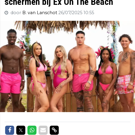
schermen bij Ex On The Beach
door
B. van Lanschot
26/07/2025 10:55
Delen op Facebook
Delen op Twitter
Delen op Whatsapp
Delen via Mail
Delen via link