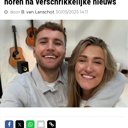
horen na verschrikkelijke nieuws
door
B. van Lanschot
30/05/2025 14:11
Delen op Facebook
Delen op Twitter
Delen op Whatsapp
Delen via Mail
Delen via link