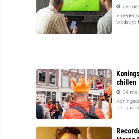
08 mei
Vroeger wa
wedstrijd
Konings
chillen
04 mei
Koningsda
het gaat l
Record