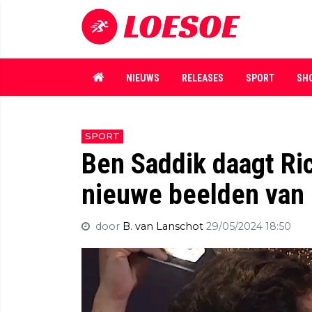
NIEUWS
RELEASES
SPORT
SH
SPORT
Ben Saddik daagt Ri
nieuwe beelden van i
door
B. van Lanschot
29/05/2024 18:50