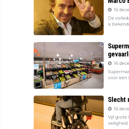
Marco B
16 dec
De volledi
is bekend
Superma
gevaarl
16 dec
Supermark
voor een s
Slecht 
16 dec
Vijf grot
veiligheid