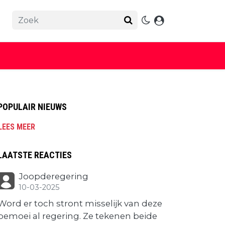
POPULAIR NIEUWS
LEES MEER
LAATSTE REACTIES
Joopderegering
10-03-2025
Word er toch stront misselijk van deze
bemoei al regering. Ze tekenen beide