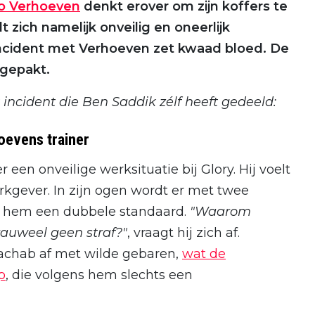
o Verhoeven
denkt erover om zijn koffers te
t zich namelijk onveilig en oneerlijk
ncident met Verhoeven zet kwaad bloed. De
ngepakt.
incident die Ben Saddik zélf heeft gedeeld:
oevens trainer
 een onveilige werksituatie bij Glory. Hij voelt
erkgever. In zijn ogen wordt er met twee
s hem een dubbele standaard.
"Waarom
Krauweel geen straf?"
, vraagt hij zich af.
achab af met wilde gebaren,
wat de
p
, die volgens hem slechts een