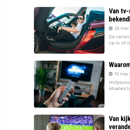
Van tv-
bekendh
25 mei 
De carriè
op tv of v
Waarom 
15 mei 
Hollywood
situaties 
Van kij
verande