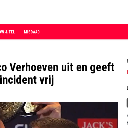
OW & TEL
MISDAAD
co Verhoeven uit en geeft
ncident vrij