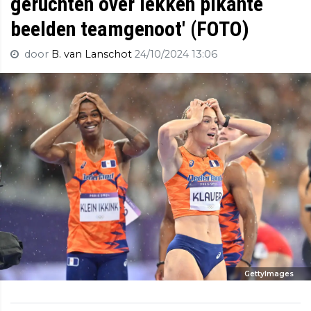
geruchten over lekken pikante
beelden teamgenoot' (FOTO)
door
B. van Lanschot
24/10/2024 13:06
GettyImages