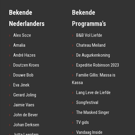
Bekende
Bekende
Nederlanders
Programma's
Alex Soze
B&B Vol Liefde
Amalia
Chateau Meiland
André Hazes
De Augurkenkoning
Doutzen Kroes
Expeditie Robinson 2023
Douwe Bob
Familie Gillis: Massa is
Kassa
Eva Jinek
Lang Leve de Liefde
Gerard Joling
Songfestival
Jaimie Vaes
The Masked Singer
John de Bever
TV gids
Johan Derksen
Vandaag Inside
Jutta Leerdam