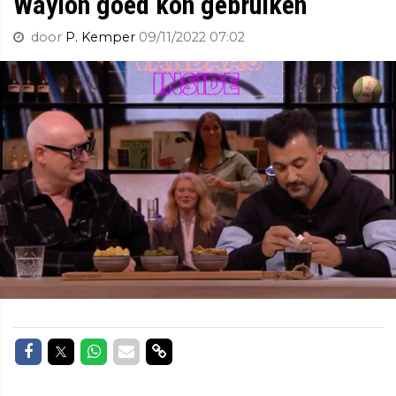
Waylon goed kon gebruiken
door
P. Kemper
09/11/2022 07:02
Delen op Facebook
Delen op Twitter
Delen op Whatsapp
Delen via Mail
Delen via link