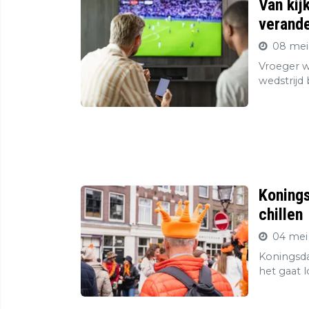
Van kij
verande
08 mei
Vroeger wa
wedstrijd
Konings
chillen
04 mei
Koningsda
het gaat l