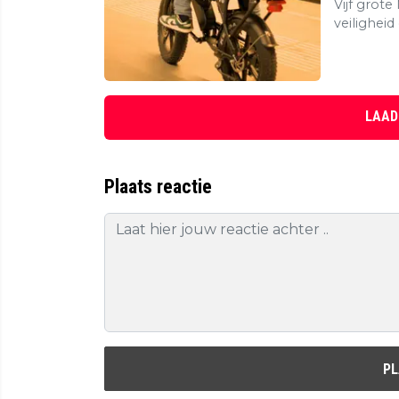
Vijf grot
veiligheid
LAAD
Plaats reactie
PL