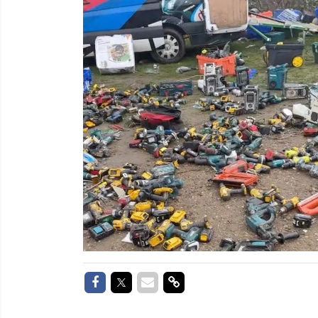
Delen op Facebook
Delen op Twitter
Delen via Mail
Delen via link