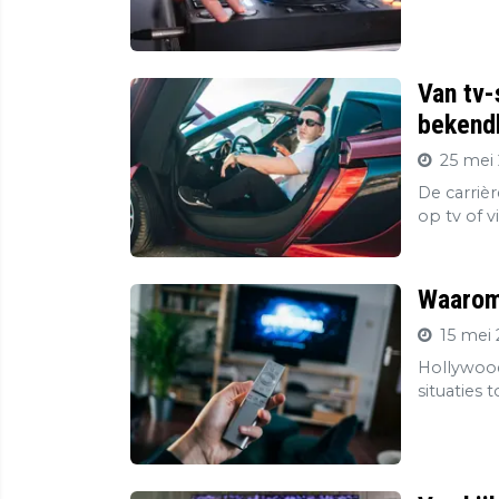
Van tv-
bekendh
25 mei 
De carriè
op tv of v
Waarom 
15 mei 
Hollywood
situaties 