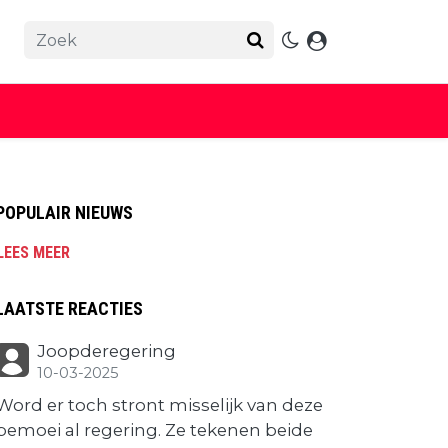
POPULAIR NIEUWS
LEES MEER
LAATSTE REACTIES
Joopderegering
10-03-2025
Word er toch stront misselijk van deze
bemoei al regering. Ze tekenen beide