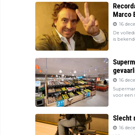
Record
Marco B
16 dec
De volledi
is bekend
Superma
gevaarl
16 dec
Supermark
voor een s
Slecht 
16 dec