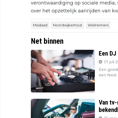
verontwaardiging op sociale media,
over het opzettelijk aanrijden van 
Misdaad
Noordwijkerhout
Wielrenners
Net binnen
Een DJ 
01 juli 
Een goede
een feest 
Van tv-
bekendh