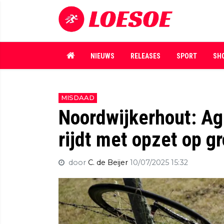
NIEUWS
RELEASES
SPORT
SH
MISDAAD
Noordwijkerhout: Ag
rijdt met opzet op g
door
C. de Beijer
10/07/2025 15:32