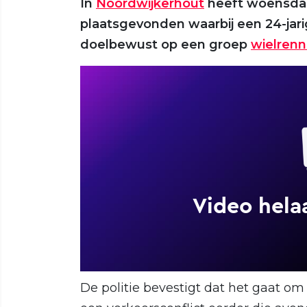
In
Noordwijkerhout
heeft woensdag
plaatsgevonden waarbij een 24-jarig
doelbewust op een groep
wielrenn
De politie bevestigt dat het gaat om