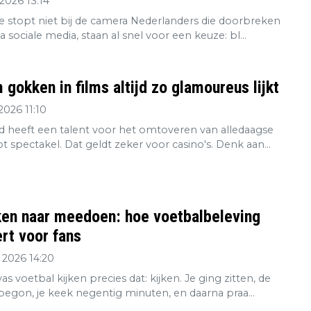
2026 13:14
re stopt niet bij de camera Nederlanders die doorbreken
ia sociale media, staan al snel voor een keuze: bl...
gokken in films altijd zo glamoureus lijkt
2026 11:10
 heeft een talent voor het omtoveren van alledaagse
tot spectakel. Dat geldt zeker voor casino's. Denk aan...
ken naar meedoen: hoe voetbalbeleving
rt voor fans
 2026 14:20
s voetbal kijken precies dat: kijken. Je ging zitten, de
 begon, je keek negentig minuten, en daarna praa...