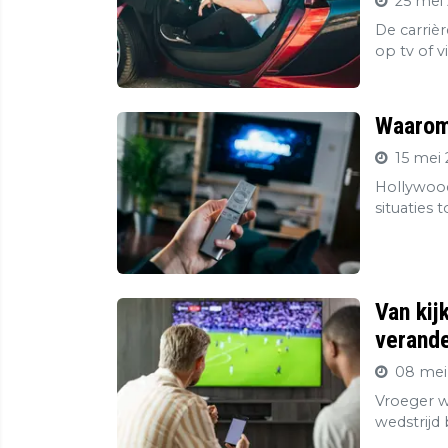
25 mei 
De carriè
op tv of v
Waarom 
15 mei 
Hollywood
situaties 
Van kij
verande
08 mei
Vroeger wa
wedstrijd