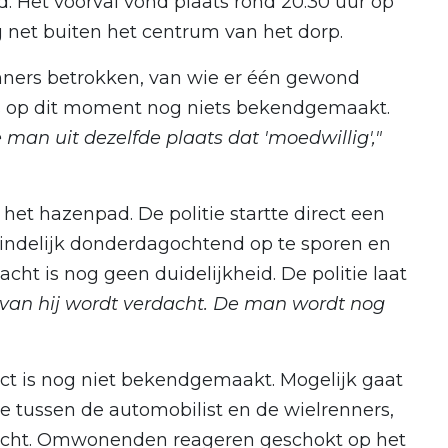
d. Het voorval vond plaats rond 20.30 uur op
 net buiten het centrum van het dorp.
renners betrokken, van wie er één gewond
l is op dit moment nog niets bekendgemaakt.
 man uit dezelfde plaats dat 'moedwillig',"
het hazenpad. De politie startte direct een
eindelijk donderdagochtend op te sporen en
cht is nog geen duidelijkheid. De politie laat
rvan hij wordt verdacht. De man wordt nog
ict is nog niet bekendgemaakt. Mogelijk gaat
e tussen de automobilist en de wielrenners,
cht. Omwonenden reageren geschokt op het