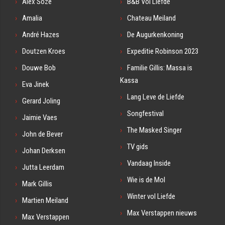
Alex Soze
B&B Vol Liefde
Amalia
Chateau Meiland
André Hazes
De Augurkenkoning
Doutzen Kroes
Expeditie Robinson 2023
Douwe Bob
Familie Gillis: Massa is
Kassa
Eva Jinek
Lang Leve de Liefde
Gerard Joling
Songfestival
Jaimie Vaes
The Masked Singer
John de Bever
TV gids
Johan Derksen
Vandaag Inside
Jutta Leerdam
Wie is de Mol
Mark Gillis
Winter vol Liefde
Martien Meiland
Max Verstappen nieuws
Max Verstappen