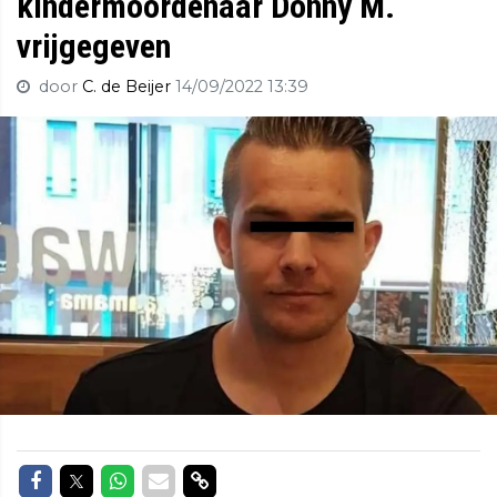
kindermoordenaar Donny M.
vrijgegeven
door
C. de Beijer
14/09/2022 13:39
Delen op Facebook
Delen op Twitter
Delen op Whatsapp
Delen via Mail
Delen via link