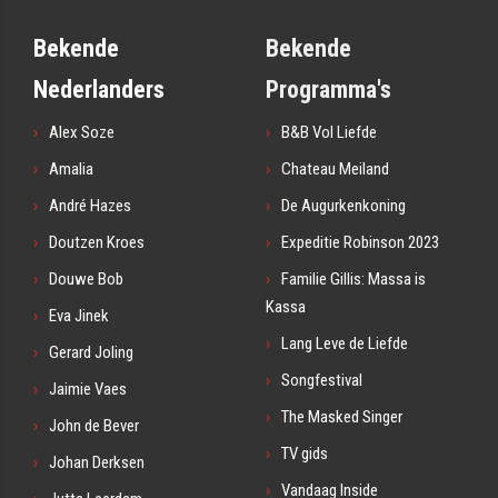
Bekende
Bekende
Nederlanders
Programma's
Alex Soze
B&B Vol Liefde
Amalia
Chateau Meiland
André Hazes
De Augurkenkoning
Doutzen Kroes
Expeditie Robinson 2023
Douwe Bob
Familie Gillis: Massa is
Kassa
Eva Jinek
Lang Leve de Liefde
Gerard Joling
Songfestival
Jaimie Vaes
The Masked Singer
John de Bever
TV gids
Johan Derksen
Vandaag Inside