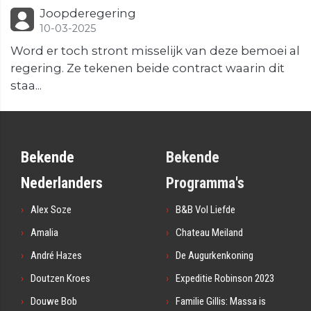
Joopderegering
10-03-2025
Word er toch stront misselijk van deze bemoei al
regering. Ze tekenen beide contract waarin dit
staa...
Bekende
Bekende
Nederlanders
Programma's
Alex Soze
B&B Vol Liefde
Amalia
Chateau Meiland
André Hazes
De Augurkenkoning
Doutzen Kroes
Expeditie Robinson 2023
Douwe Bob
Familie Gillis: Massa is