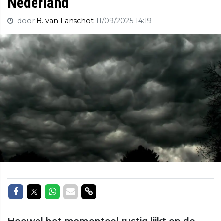
Nederland
door
B. van Lanschot
11/09/2025 14:19
Delen op Facebook
Delen op Twitter
Delen op Whatsapp
Delen via Mail
Delen via link
Hoewel het momenteel rustig lijkt op de