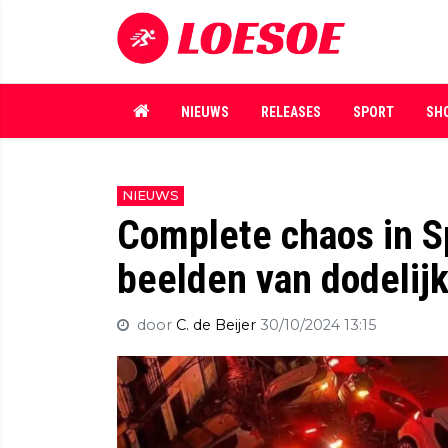
NIEUWS
RELEASES
SPORT
SH
NIEUWS
Complete chaos in S
beelden van dodelij
door
C. de Beijer
30/10/2024 13:15