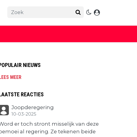
POPULAIR NIEUWS
LEES MEER
LAATSTE REACTIES
Joopderegering
10-03-2025
Word er toch stront misselijk van deze
bemoei al regering. Ze tekenen beide