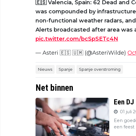
🇪🇸 Valencia, Spain: 62 Dead and 
was compounded by infrastructure 
non-functional weather radars, an
Alerts broadcasted after area was 
pic.twitter.com/bcSpSETc4N
— Asteri 🇪🇸 🇺🇲 (@AsteriWilde)
Oc
Nieuws
Spanje
Spanje overstroming
Net binnen
Een DJ 
01 juli 
Een goede
een feest 