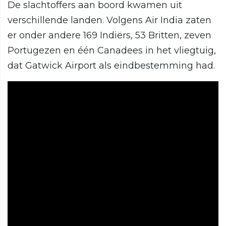
De slachtoffers aan boord kwamen uit
verschillende landen. Volgens Air India zaten
er onder andere 169 Indiërs, 53 Britten, zeven
Portugezen en één Canadees in het vliegtuig,
dat Gatwick Airport als eindbestemming had.