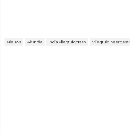
Nieuws
Air India
India vliegtuigcrash
Vliegtuig neergestort