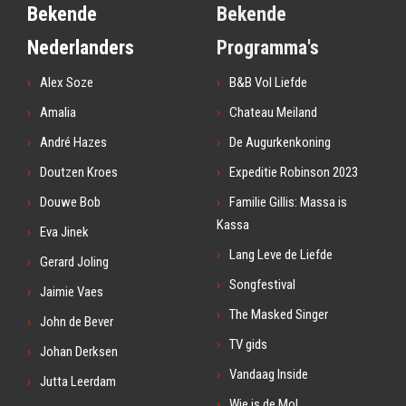
Bekende
Bekende
Nederlanders
Programma's
Alex Soze
B&B Vol Liefde
Amalia
Chateau Meiland
André Hazes
De Augurkenkoning
Doutzen Kroes
Expeditie Robinson 2023
Douwe Bob
Familie Gillis: Massa is
Kassa
Eva Jinek
Lang Leve de Liefde
Gerard Joling
Songfestival
Jaimie Vaes
The Masked Singer
John de Bever
TV gids
Johan Derksen
Vandaag Inside
Jutta Leerdam
Wie is de Mol