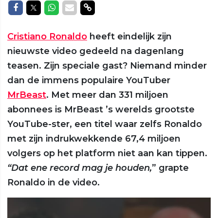
Delen op Facebook
Delen op Twitter
Delen op Whatsapp
Delen via Mail
Delen via link
Cristiano Ronaldo
heeft eindelijk zijn
nieuwste video gedeeld na dagenlang
teasen. Zijn speciale gast? Niemand minder
dan de immens populaire YouTuber
MrBeast
. Met meer dan 331 miljoen
abonnees is MrBeast ’s werelds grootste
YouTube-ster, een titel waar zelfs Ronaldo
met zijn indrukwekkende 67,4 miljoen
volgers op het platform niet aan kan tippen.
“Dat ene record mag je houden,
” grapte
Ronaldo in de video.