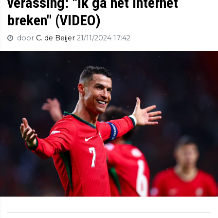
verassing: "Ik ga het internet
breken" (VIDEO)
door
C. de Beijer
21/11/2024 17:42