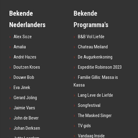
Bekende
Bekende
Nederlanders
Programma's
Alex Soze
B&B Vol Liefde
Amalia
Chateau Meiland
André Hazes
De Augurkenkoning
Doutzen Kroes
Expeditie Robinson 2023
Douwe Bob
Familie Gillis: Massa is
Kassa
Eva Jinek
Lang Leve de Liefde
Gerard Joling
Songfestival
Jaimie Vaes
The Masked Singer
John de Bever
TV gids
Johan Derksen
Vandaag Inside