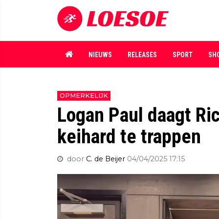
NIEUWS
RELEASES
SPORT
SH
OPMERKELIJK
Logan Paul daagt Ri
keihard te trappen
door
C. de Beijer
04/04/2025 17:15