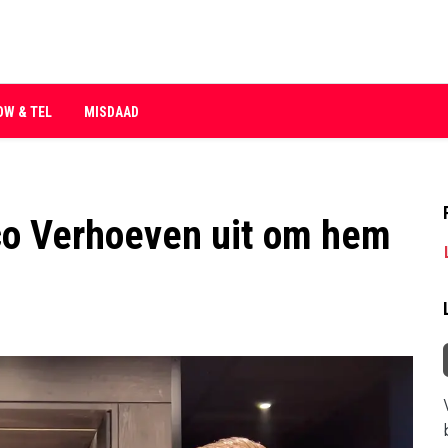
OW & TEL
MISDAAD
co Verhoeven uit om hem