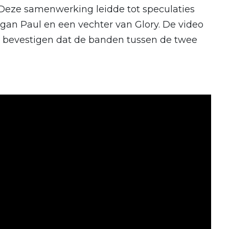
 Deze samenwerking leidde tot speculaties
gan Paul en een vechter van Glory. De video
e bevestigen dat de banden tussen de twee