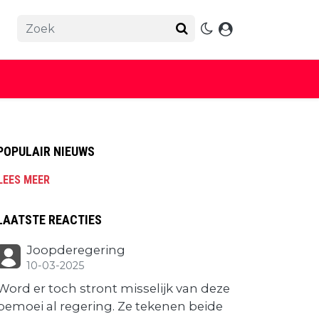
POPULAIR NIEUWS
LEES MEER
LAATSTE REACTIES
Joopderegering
10-03-2025
Word er toch stront misselijk van deze
bemoei al regering. Ze tekenen beide