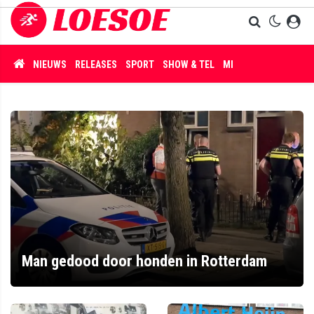
NIEUWS
RELEASES
SPORT
SHOW & TEL
MISDAAD
Man gedood door honden in Rotterdam