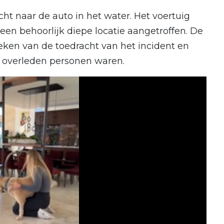
t naar de auto in het water. Het voertuig
 een behoorlijk diepe locatie aangetroffen. De
oeken van de toedracht van het incident en
e overleden personen waren.