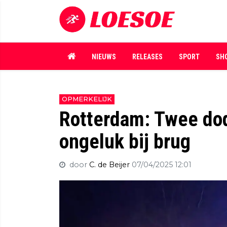
NIEUWS
RELEASES
SPORT
SH
OPMERKELIJK
Rotterdam: Twee do
ongeluk bij brug
door
C. de Beijer
07/04/2025 12:01