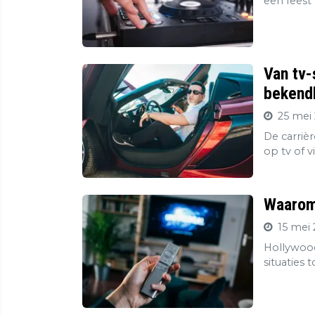
een feest 
Van tv-
bekendh
25 mei 
De carriè
op tv of v
Waarom 
15 mei 
Hollywood
situaties 