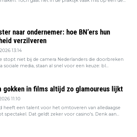
maken. Toch gaat het in de praktijk vaak mis op een de...
ster naar ondernemer: hoe BN’ers hun
eid verzilveren
2026 13:14
re stopt niet bij de camera Nederlanders die doorbreken
ia sociale media, staan al snel voor een keuze: bl...
gokken in films altijd zo glamoureus lijkt
2026 11:10
 heeft een talent voor het omtoveren van alledaagse
tot spectakel. Dat geldt zeker voor casino's. Denk aan...