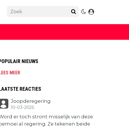
POPULAIR NIEUWS
LEES MEER
LAATSTE REACTIES
Joopderegering
10-03-2025
Word er toch stront misselijk van deze
bemoei al regering. Ze tekenen beide