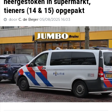
neergestoken in supermarkt,
tieners (14 & 15) opgepakt
door
C. de Beijer
05/08/2025 16:03