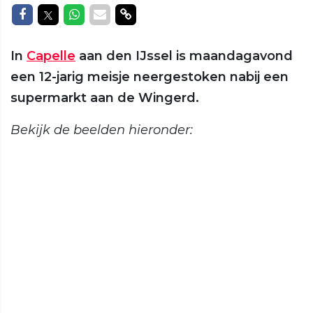
Delen op Facebook
Delen op Twitter
Delen op Whatsapp
Delen via Mail
Delen via link
In
Capelle
aan den IJssel is maandagavond
een 12-jarig meisje neergestoken nabij een
supermarkt aan de Wingerd.
Bekijk de beelden hieronder: