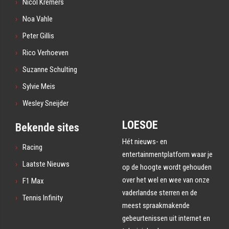
Nicol Kremers
Noa Vahle
Peter Gillis
Rico Verhoeven
Suzanne Schulting
Sylvie Meis
Wesley Sneijder
LOESOE
Bekende sites
Hét nieuws- en
Racing
entertainmentplatform waar je
Laatste Nieuws
op de hoogte wordt gehouden
over het wel en wee van onze
F1 Max
vaderlandse sterren en de
Tennis Infinity
meest spraakmakende
gebeurtenissen uit internet en