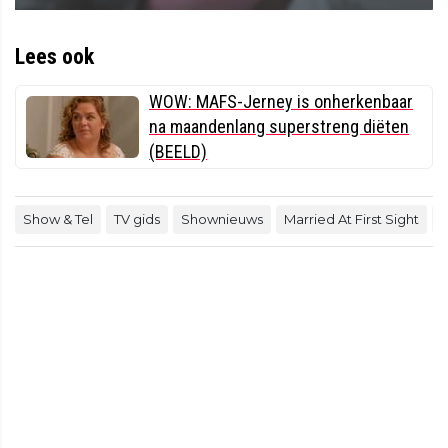
Lees ook
WOW: MAFS-Jerney is onherkenbaar
na maandenlang superstreng diëten
(BEELD)
Show & Tel
TV gids
Shownieuws
Married At First Sight
M