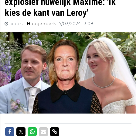
explosief huwelijk Maxime: 'Ik
kies de kant van Leroy'
door
J. Hoogenberk
17/03/2024 13:08
Delen op Facebook
Delen op Twitter
Delen op Whatsapp
Delen via Mail
Delen via link