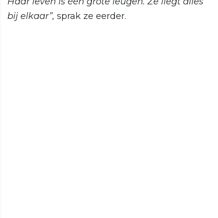
Haar leven is één grote leugen. Ze liegt alles
bij elkaar”,
sprak ze eerder.