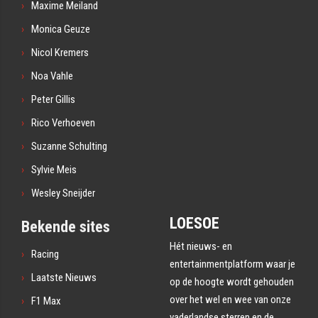
Maxime Meiland
Monica Geuze
Nicol Kremers
Noa Vahle
Peter Gillis
Rico Verhoeven
Suzanne Schulting
Sylvie Meis
Wesley Sneijder
LOESOE
Bekende sites
Hét nieuws- en
Racing
entertainmentplatform waar je
Laatste Nieuws
op de hoogte wordt gehouden
over het wel en wee van onze
F1 Max
vaderlandse sterren en de