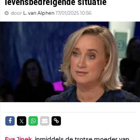
levensbedreigende situatie
door
L. van Alphen
17/01/2025 10:56
Delen op Facebook
Delen op Twitter
Delen op Whatsapp
Delen via Mail
Delen via link
Eva Jinek
, inmiddels de trotse moeder van