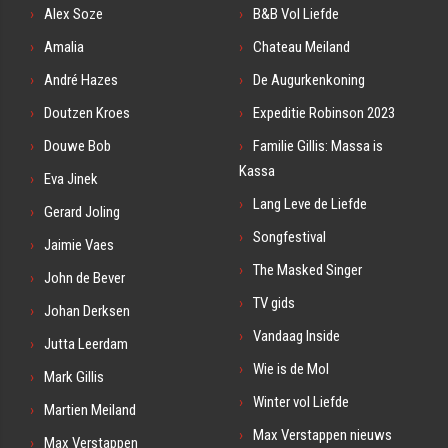
Alex Soze
B&B Vol Liefde
Amalia
Chateau Meiland
André Hazes
De Augurkenkoning
Doutzen Kroes
Expeditie Robinson 2023
Douwe Bob
Familie Gillis: Massa is
Kassa
Eva Jinek
Lang Leve de Liefde
Gerard Joling
Songfestival
Jaimie Vaes
The Masked Singer
John de Bever
TV gids
Johan Derksen
Vandaag Inside
Jutta Leerdam
Wie is de Mol
Mark Gillis
Winter vol Liefde
Martien Meiland
Max Verstappen nieuws
Max Verstappen