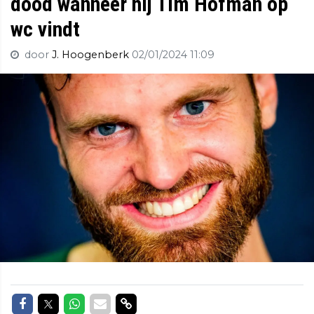
dood wanneer hij Tim Hofman op
wc vindt
door
J. Hoogenberk
02/01/2024 11:09
Delen op Facebook
Delen op Twitter
Delen op Whatsapp
Delen via Mail
Delen via link