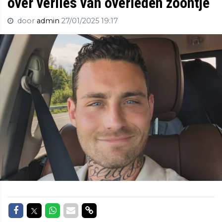
over verlies van overleden zoontje
door
admin
27/01/2025 19:17
Delen op Facebook
Delen op Twitter
Delen op Whatsapp
Delen via Mail
Delen via link