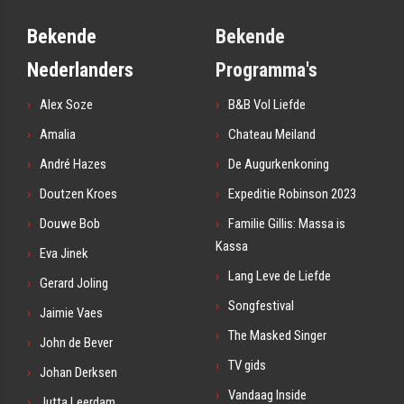
Bekende
Bekende
Nederlanders
Programma's
Alex Soze
B&B Vol Liefde
Amalia
Chateau Meiland
André Hazes
De Augurkenkoning
Doutzen Kroes
Expeditie Robinson 2023
Douwe Bob
Familie Gillis: Massa is
Kassa
Eva Jinek
Lang Leve de Liefde
Gerard Joling
Songfestival
Jaimie Vaes
The Masked Singer
John de Bever
TV gids
Johan Derksen
Vandaag Inside
Jutta Leerdam