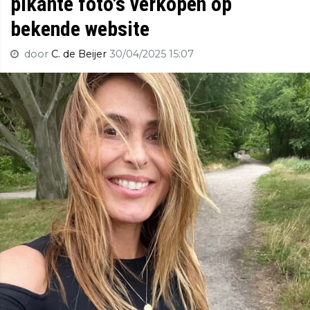
pikante foto's verkopen op
bekende website
door
C. de Beijer
30/04/2025 15:07