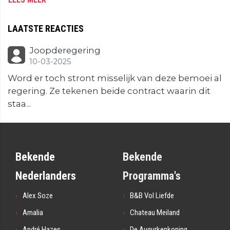
LAATSTE REACTIES
Joopderegering
10-03-2025
Word er toch stront misselijk van deze bemoei al
regering. Ze tekenen beide contract waarin dit
staa...
Bekende
Bekende
Nederlanders
Programma's
Alex Soze
B&B Vol Liefde
Amalia
Chateau Meiland
André Hazes
De Augurkenkoning