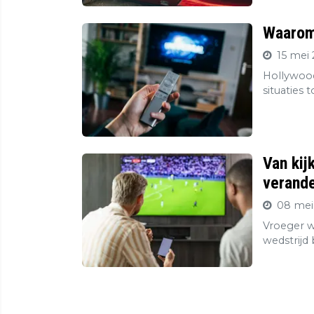
Waarom 
15 mei 
Hollywood
situaties 
Van kij
verande
08 mei
Vroeger wa
wedstrijd