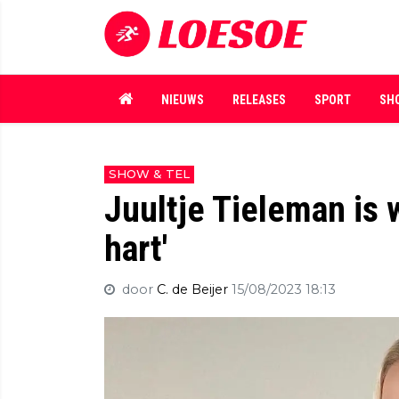
NIEUWS
RELEASES
SPORT
SH
SHOW & TEL
Juultje Tieleman is 
hart'
door
C. de Beijer
15/08/2023 18:13