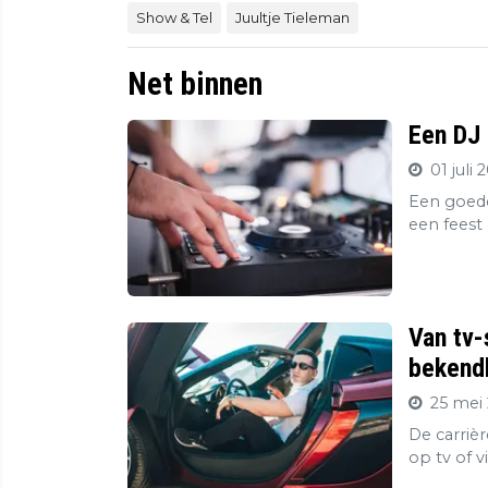
Show & Tel
Juultje Tieleman
Net binnen
Een DJ 
01 juli 
Een goede
een feest 
Van tv-
bekendh
25 mei 
De carriè
op tv of v