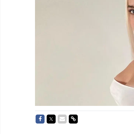
Delen op Facebook
Delen op Twitter
Delen via Mail
Delen via link