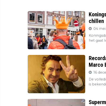
Konings
chillen
04 mei
Koningsda
het gaat l
Record
Marco B
16 dec
De volledi
is bekend
Superma