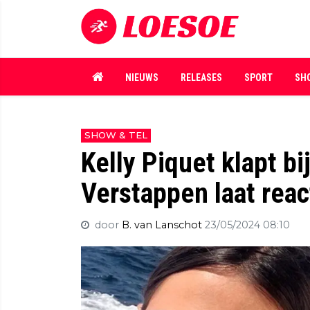
NIEUWS
RELEASES
SPORT
SH
SHOW & TEL
Kelly Piquet klapt bi
Verstappen laat reac
door
B. van Lanschot
23/05/2024 08:10