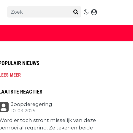
POPULAIR NIEUWS
LEES MEER
LAATSTE REACTIES
Joopderegering
10-03-2025
Word er toch stront misselijk van deze
bemoei al regering. Ze tekenen beide