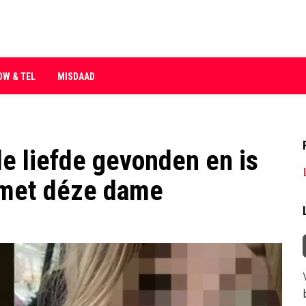
OW & TEL
MISDAAD
e liefde gevonden en is
 met déze dame