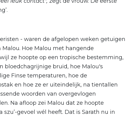
eel leuk contact",
zegt de vrouw. De eerste
g’.
oeristen - waren de afgelopen weken getuigen
en Malou. Hoe Malou met hangende
ijl ze hoopte op een tropische bestemming,
n bloedchagrijnige bruid, hoe Malou's
llige Finse temperaturen, hoe de
tak en hoe ze er uiteindelijk, na tientallen
sussende woorden van overgevlogen
en. Na afloop zei Malou dat ze hoopte
a szu’-gevoel wél heeft. Dat is Sarath nu in