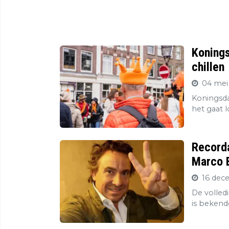
Konings
chillen
04 mei
Koningsda
het gaat l
Record
Marco B
16 dec
De volledi
is bekend