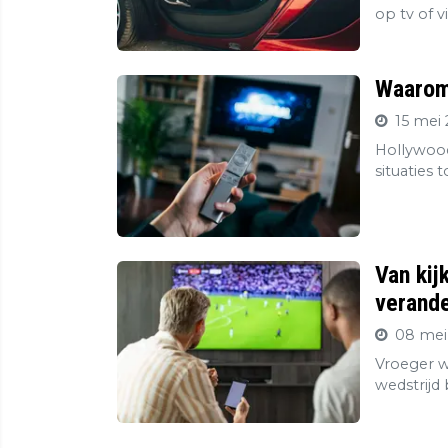
op tv of v
Waarom 
15 mei 
Hollywood
situaties 
Van kij
verande
08 mei
Vroeger wa
wedstrijd