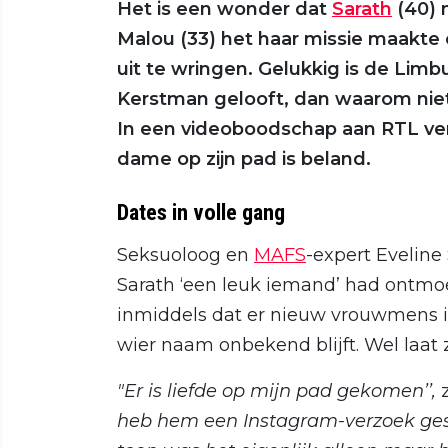
Het is een wonder dat
Sarath
(40) 
Malou (33) het haar missie maakte 
uit te wringen. Gelukkig is de Limb
Kerstman gelooft, dan waarom niet 
In een videoboodschap aan RTL ver
dame op zijn pad is beland.
Dates in volle gang
Seksuoloog en
MAFS
-expert Eveline
Sarath ‘een leuk iemand’ had ontmoe
inmiddels dat er nieuw vrouwmens in
wier naam onbekend blijft. Wel laat 
"Er is liefde op mijn pad gekomen’’,
z
heb hem een Instagram-verzoek gest