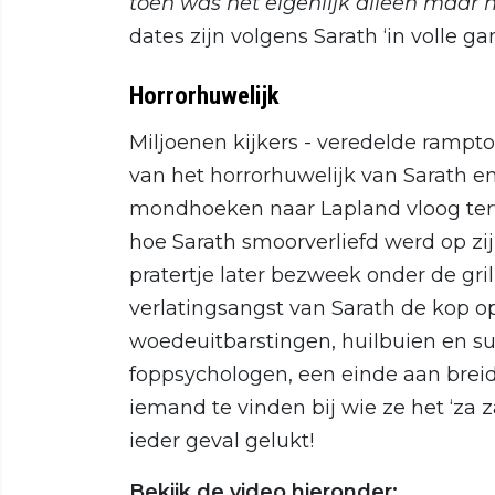
toen was het eigenlijk alleen maar h
dates zijn volgens Sarath ‘in volle gan
Horrorhuwelijk
Miljoenen kijkers - veredelde rampt
van het horrorhuwelijk van Sarath 
mondhoeken naar Lapland vloog terw
hoe Sarath smoorverliefd werd op zij
pratertje later bezweek onder de gri
verlatingsangst van Sarath de kop ops
woedeuitbarstingen, huilbuien en 
foppsychologen, een einde aan breid
iemand te vinden bij wie ze het ‘za z
ieder geval gelukt!
Bekijk de video hieronder: