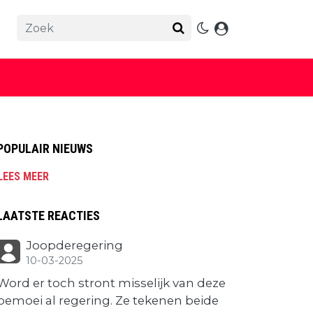
POPULAIR NIEUWS
LEES MEER
LAATSTE REACTIES
Joopderegering
10-03-2025
Word er toch stront misselijk van deze
bemoei al regering. Ze tekenen beide