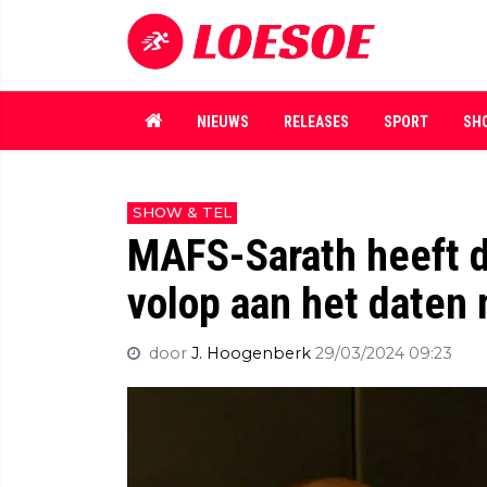
NIEUWS
RELEASES
SPORT
SH
SHOW & TEL
MAFS-Sarath heeft d
volop aan het daten
door
J. Hoogenberk
29/03/2024 09:23