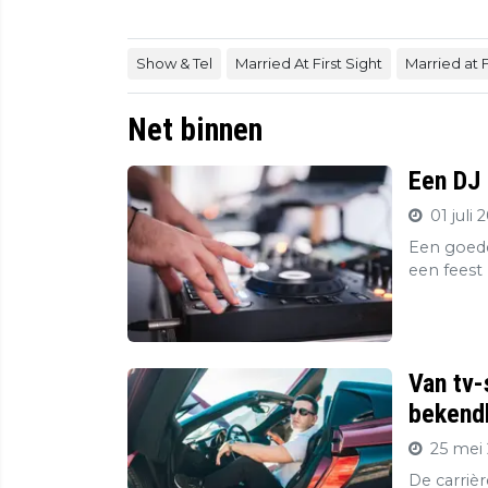
Show & Tel
Married At First Sight
Married at F
Net binnen
Een DJ 
01 juli 
Een goede
een feest 
Van tv-
bekendh
25 mei 
De carriè