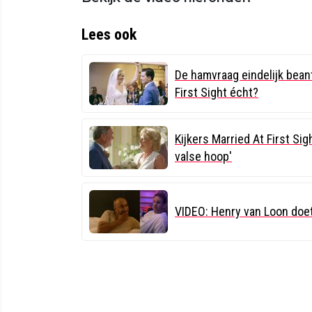
Lees ook
De hamvraag eindelijk bean
First Sight écht?
Kijkers Married At First Si
valse hoop'
VIDEO: Henry van Loon doet