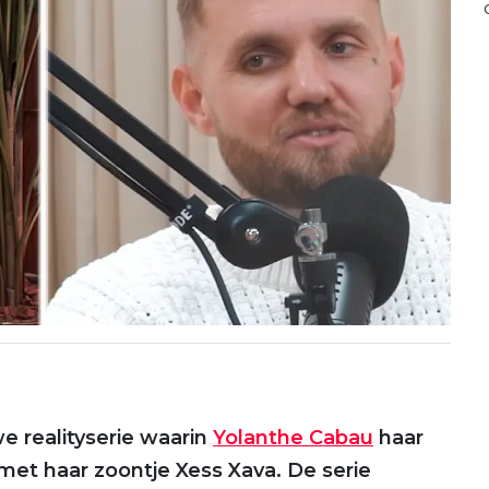
e realityserie waarin
Yolanthe Cabau
haar
met haar zoontje Xess Xava. De serie