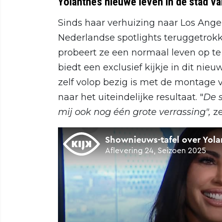
Yolanthe’s nieuwe leven in de stad va
Sinds haar verhuizing naar Los Angel
Nederlandse spotlights teruggetrok
probeert ze een normaal leven op te 
biedt een exclusief kijkje in dit ni
zelf volop bezig is met de montage v
naar het uiteindelijke resultaat. "
De s
mij ook nog één grote verrassing",
z