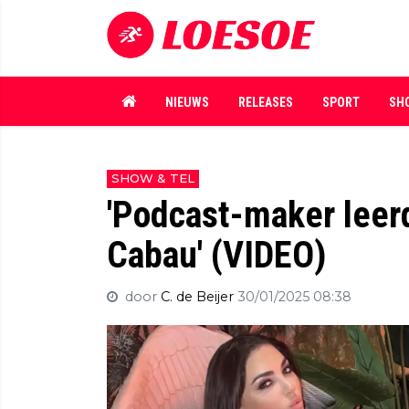
NIEUWS
RELEASES
SPORT
SH
SHOW & TEL
'Podcast-maker leer
Cabau' (VIDEO)
door
C. de Beijer
30/01/2025 08:38