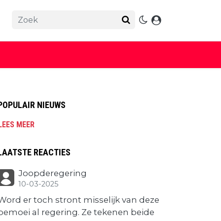
POPULAIR NIEUWS
LEES MEER
LAATSTE REACTIES
Joopderegering
10-03-2025
Word er toch stront misselijk van deze
bemoei al regering. Ze tekenen beide