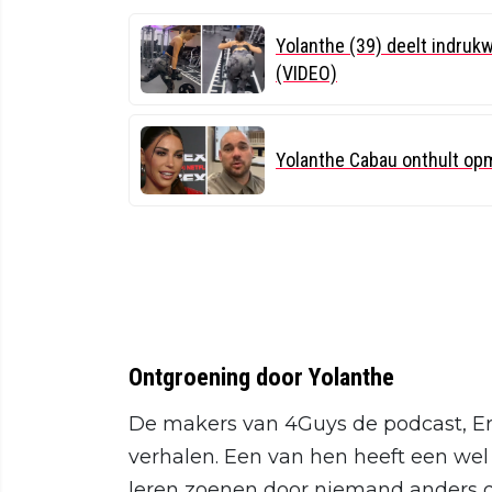
Yolanthe (39) deelt indruk
(VIDEO)
Yolanthe Cabau onthult opm
Ontgroening door Yolanthe
De makers van 4Guys de podcast, Eric
verhalen. Een van hen heeft een wel 
leren zoenen door niemand anders d