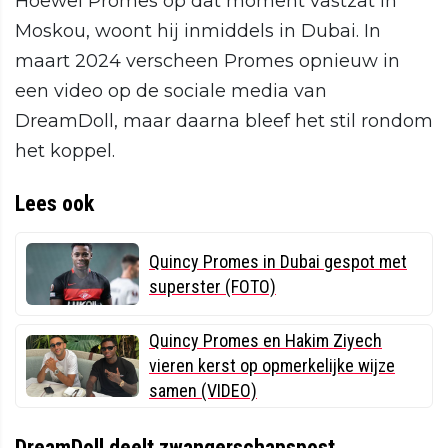
Hoewel Promes op dat moment vastzat in
Moskou, woont hij inmiddels in Dubai. In
maart 2024 verscheen Promes opnieuw in
een video op de sociale media van
DreamDoll, maar daarna bleef het stil rondom
het koppel.
Lees ook
Quincy Promes in Dubai gespot met
superster (FOTO)
Quincy Promes en Hakim Ziyech
vieren kerst op opmerkelijke wijze
samen (VIDEO)
DreamDoll deelt zwangerschapspost