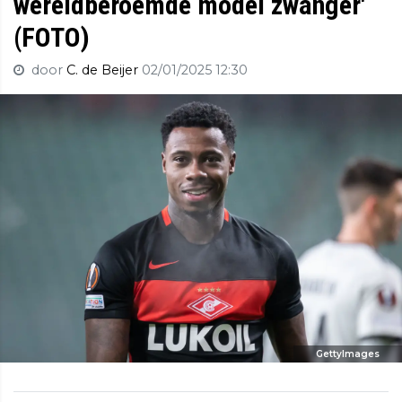
wereldberoemde model zwanger'
(FOTO)
door
C. de Beijer
02/01/2025 12:30
GettyImages