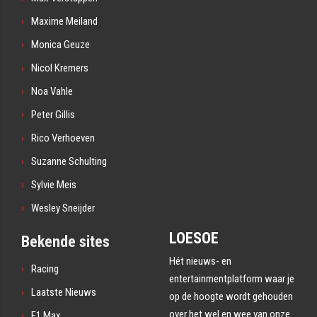
Maxime Meiland
Monica Geuze
Nicol Kremers
Noa Vahle
Peter Gillis
Rico Verhoeven
Suzanne Schulting
Sylvie Meis
Wesley Sneijder
LOESOE
Bekende sites
Hét nieuws- en
Racing
entertainmentplatform waar je
Laatste Nieuws
op de hoogte wordt gehouden
over het wel en wee van onze
F1 Max