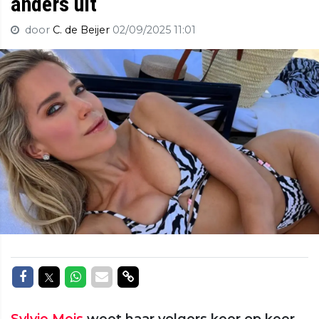
anders uit
door
C. de Beijer
02/09/2025 11:01
Delen op Facebook
Delen op Twitter
Delen op Whatsapp
Delen via Mail
Delen via link