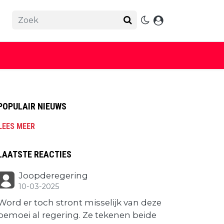
POPULAIR NIEUWS
LEES MEER
LAATSTE REACTIES
Joopderegering
10-03-2025
Word er toch stront misselijk van deze
bemoei al regering. Ze tekenen beide