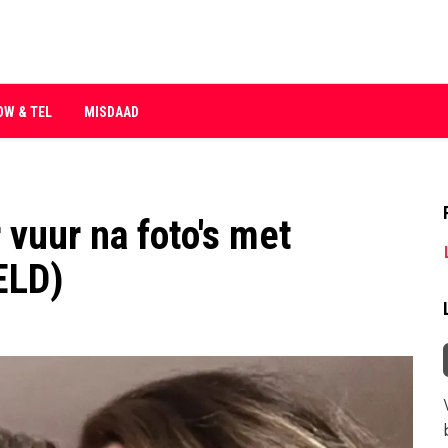
OW & TEL
MISDAAD
vuur na foto's met
ELD)