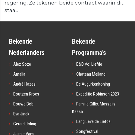
regering. Ze tekenen beide contract waarin dit
staa...
Bekende
Bekende
Nederlanders
Programma's
Alex Soze
B&B Vol Liefde
Amalia
Chateau Meiland
André Hazes
De Augurkenkoning
Doutzen Kroes
Expeditie Robinson 2023
Douwe Bob
Familie Gillis: Massa is
Kassa
Eva Jinek
Lang Leve de Liefde
Gerard Joling
Songfestival
Jaimie Vaes