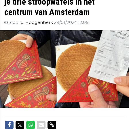
je drie stroopwafels in het
centrum van Amsterdam
door
J. Hoogenberk
29/01/2024 12:05
Delen op Facebook
Delen op Twitter
Delen op Whatsapp
Delen via Mail
Delen via link