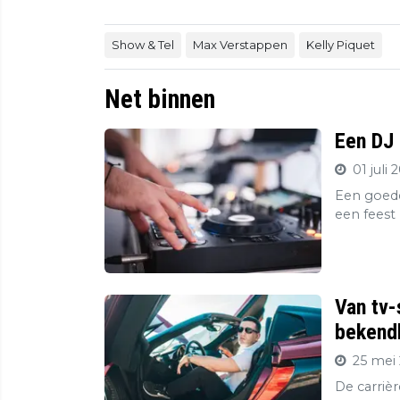
Show & Tel
Max Verstappen
Kelly Piquet
Net binnen
Een DJ 
01 juli 
Een goede
een feest 
Van tv-
bekendh
25 mei 
De carriè