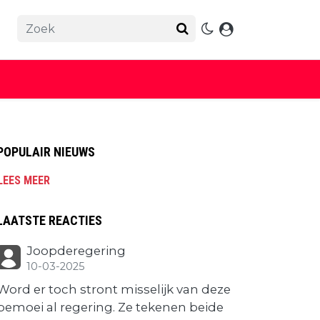
POPULAIR NIEUWS
LEES MEER
LAATSTE REACTIES
Joopderegering
10-03-2025
Word er toch stront misselijk van deze
bemoei al regering. Ze tekenen beide