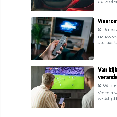
op tv of v
Waarom 
15 mei 
Hollywood
situaties 
Van kij
verande
08 mei
Vroeger wa
wedstrijd