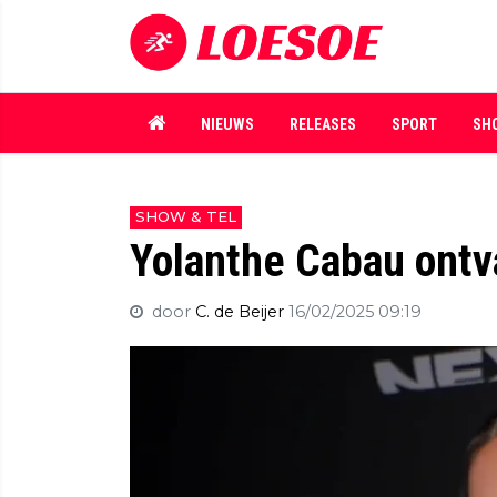
NIEUWS
RELEASES
SPORT
SH
SHOW & TEL
Yolanthe Cabau ontva
door
C. de Beijer
16/02/2025 09:19