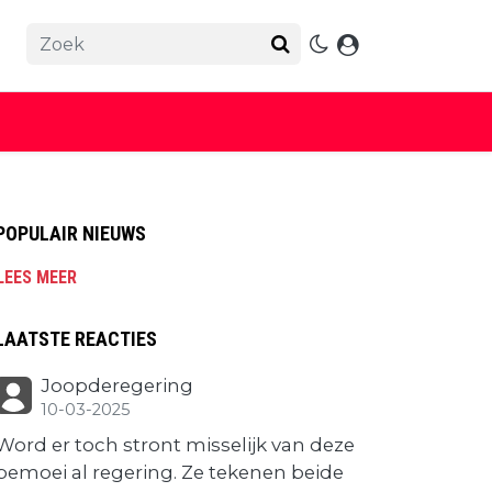
POPULAIR NIEUWS
LEES MEER
LAATSTE REACTIES
Joopderegering
10-03-2025
Word er toch stront misselijk van deze
bemoei al regering. Ze tekenen beide