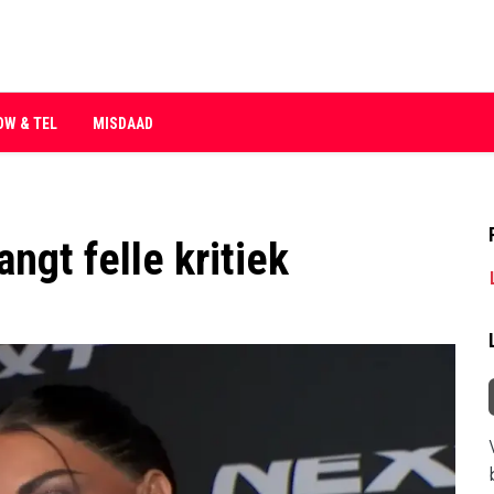
OW & TEL
MISDAAD
ngt felle kritiek