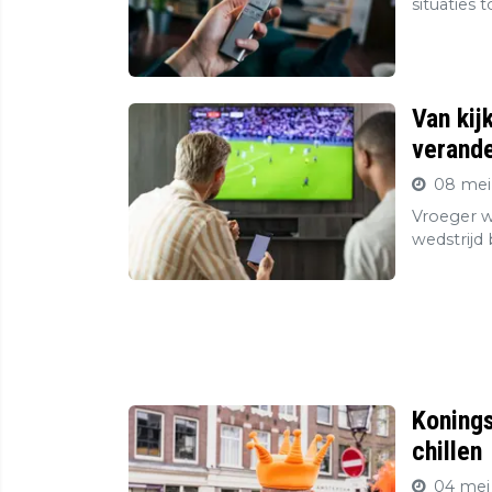
situaties 
Van kij
verande
08 mei
Vroeger wa
wedstrijd
Konings
chillen
04 mei