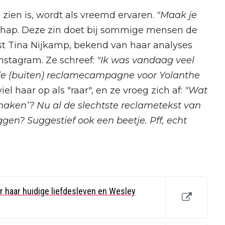
zien is, wordt als vreemd ervaren.
"Maak je
chap. Deze zin doet bij sommige mensen de
st Tina Nijkamp, bekend van haar analyses
 Instagram. Ze schreef:
"Ik was vandaag veel
de (buiten) reclamecampagne voor Yolanthe
l haar op als "raar", en ze vroeg zich af:
"Wat
 maken’? Nu al de slechtste reclametekst van
ggen? Suggestief ook een beetje. Pff, echt
ver haar huidige liefdesleven en Wesley