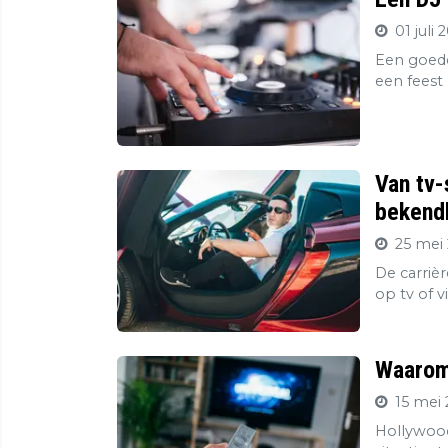
01 juli 
Een goede
een feest 
Van tv-
bekendh
25 mei 
De carriè
op tv of v
Waarom 
15 mei 
Hollywood