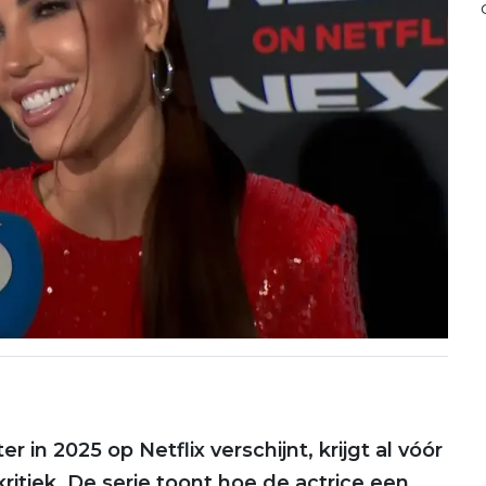
ater in 2025 op Netflix verschijnt, krijgt al vóór
ritiek. De serie toont hoe de actrice een