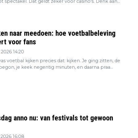
tot spectakel. Dat geldt zeker voor casino's. Denk aan...
ken naar meedoen: hoe voetbalbeleving
rt voor fans
 2026 14:20
s voetbal kijken precies dat: kijken. Je ging zitten, de
 begon, je keek negentig minuten, en daarna praa...
dag anno nu: van festivals tot gewoon
 2026 16:08