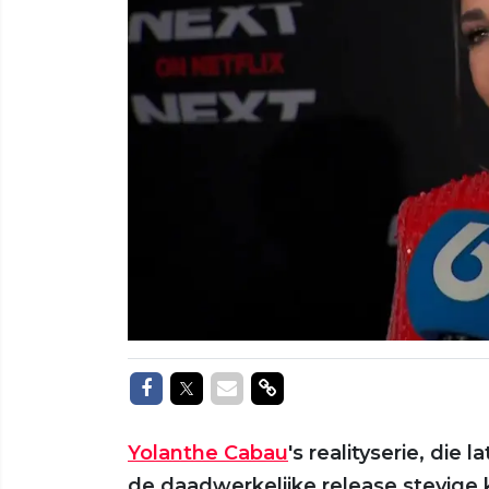
Delen op Facebook
Delen op Twitter
Delen via Mail
Delen via link
Yolanthe Cabau
's realityserie, die l
de daadwerkelijke release stevige k