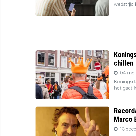
wedstrijd
Konings
chillen
04 mei
Koningsda
het gaat l
Record
Marco B
16 dec