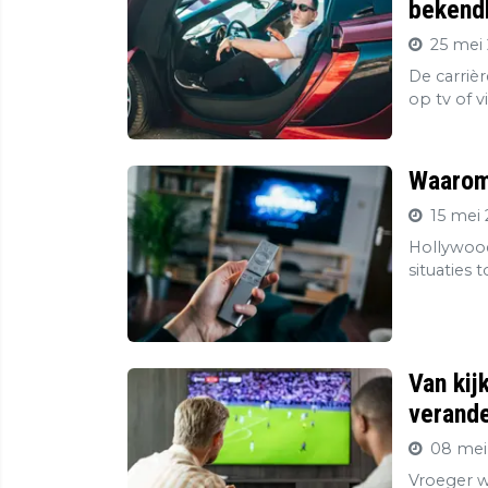
bekendh
25 mei 
De carriè
op tv of v
Waarom 
15 mei 
Hollywood
situaties 
Van kij
verande
08 mei
Vroeger wa