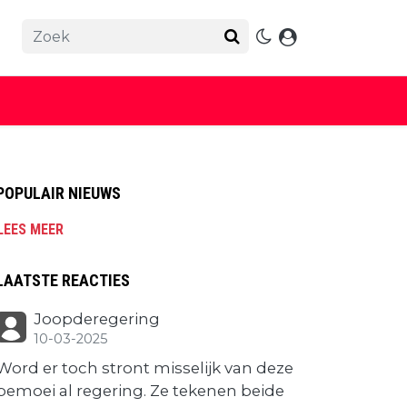
POPULAIR NIEUWS
LEES MEER
LAATSTE REACTIES
Joopderegering
10-03-2025
Word er toch stront misselijk van deze
bemoei al regering. Ze tekenen beide